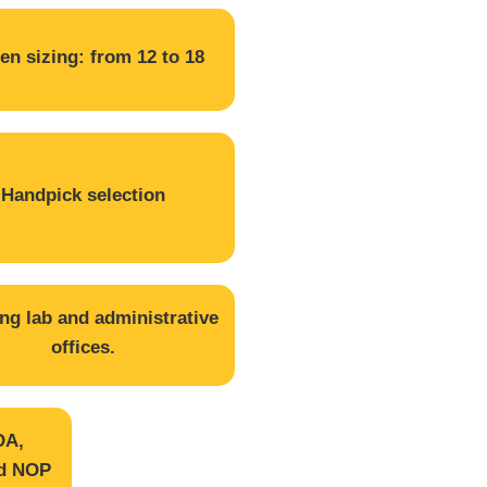
en sizing: from 12 to 18
Handpick selection
ng lab and administrative
offices.
DA,
nd NOP