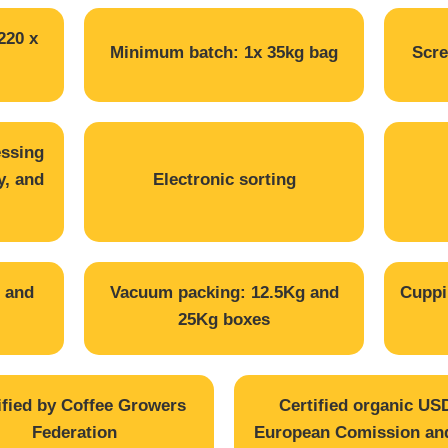
220 x
Minimum batch: 1x 35kg bag
Scre
essing
, and
Electronic sorting
, and
Vacuum packing: 12.5Kg and
Cuppi
25Kg boxes
ified by Coffee Growers
Certified organic US
Federation
European Comission a